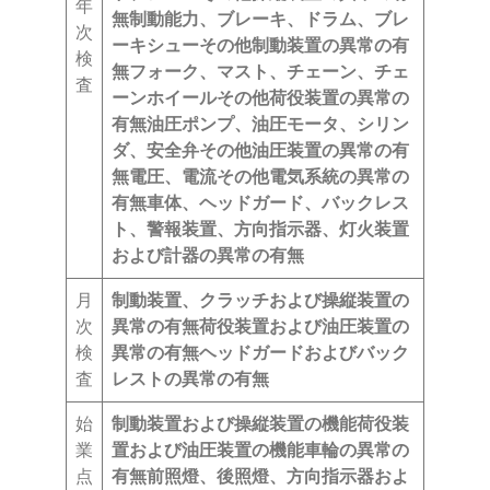
年
無
制動能力、ブレーキ、ドラム、ブレ
次
ーキシューその他制動装置の異常の有
検
無
フォーク、マスト、チェーン、チェ
査
ーンホイールその他荷役装置の異常の
有無
油圧ポンプ、油圧モータ、シリン
ダ、安全弁その他油圧装置の異常の有
無
電圧、電流その他電気系統の異常の
有無
車体、ヘッドガード、バックレス
ト、警報装置、方向指示器、灯火装置
および計器の異常の有無
月
制動装置、クラッチおよび操縦装置の
次
異常の有無
荷役装置および油圧装置の
検
異常の有無
ヘッドガードおよびバック
査
レストの異常の有無
始
制動装置および操縦装置の機能
荷役装
業
置および油圧装置の機能
車輪の異常の
点
有無
前照燈、後照燈、方向指示器およ